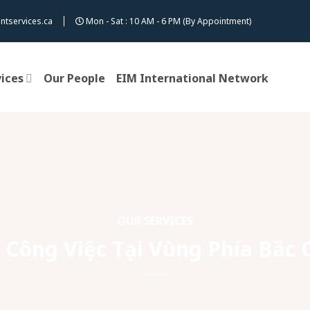
ntservices.ca
Mon - Sat : 10 AM - 6 PM (By Appointment)
vices
Our People
EIM International Network
OUR SERVICES
 Công Việc Tại Vùng Phía Bắc