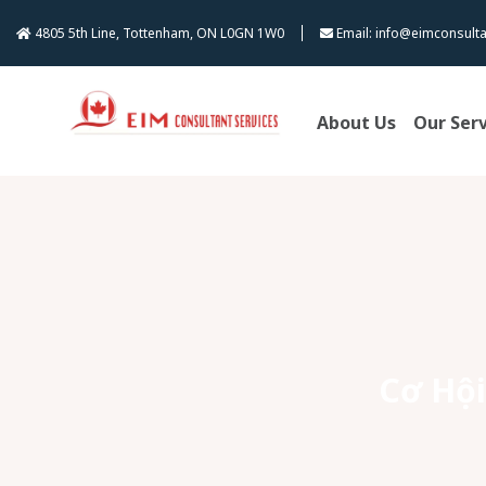
Skip
4805 5th Line, Tottenham, ON L0GN 1W0
Email: info@eimconsulta
to
content
About Us
Our Ser
Cơ Hội