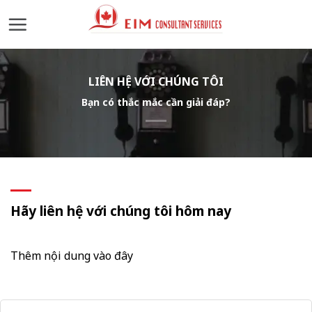
Skip
to
content
LIÊN HỆ VỚI CHÚNG TÔI
Bạn có thắc mắc cần giải đáp?
Hãy liên hệ với chúng tôi hôm nay
Thêm nội dung vào đây